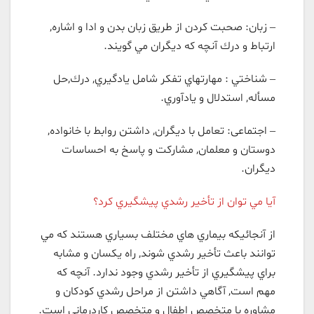
– زبان: صحبت كردن از طريق زبان بدن و ادا و اشاره,
ارتباط و درك آنچه كه ديگران مي گويند.
– شناختي : مهارتهاي تفكر شامل يادگيري, درك,‌حل
مسأله, استدلال و يادآوري.
– اجتماعی: تعامل با ديگران, داشتن روابط با خانواده,
دوستان و معلمان, مشاركت و پاسخ به احساسات
ديگران.
آیا مي توان از تأخير رشدي پيشگيري كرد؟
از آنجائيكه بيماري هاي مختلف بسياري هستند كه مي
توانند باعث تأخير رشدي شوند, راه یکسان و مشابه
براي پيشگيري از تأخير رشدي وجود ندارد. آنچه كه
مهم است, آگاهي داشتن از مراحل رشدي كودكان و
مشاوره با متخصص اطفال و متخصص کاردرمانی است.