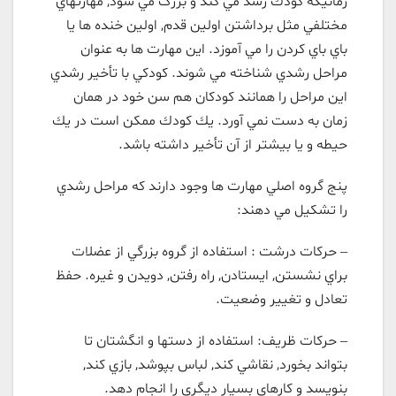
زمانيكه كودك رشد مي كند و بزرگ مي شود, مهارتهاي
مختلفي مثل برداشتن اولين قدم, اولين خنده ها يا
باي باي كردن را مي آموزد. اين مهارت ها به عنوان
مراحل رشدي شناخته مي شوند. كودكي با تأخير رشدي
اين مراحل را همانند كودكان هم سن خود در همان
زمان به دست نمي آورد. يك كودك ممكن است در يك
حيطه و يا بيشتر از آن تأخير داشته باشد.
پنج گروه اصلي مهارت ها وجود دارند كه مراحل رشدي
را تشكيل مي دهند:
– حركات درشت : استفاده از گروه بزرگي از عضلات
براي نشستن, ايستادن, راه رفتن, دويدن و غيره. حفظ
تعادل و تغيير وضعيت.
– حركات ظريف: استفاده از دستها و انگشتان تا
بتواند بخورد, نقاشي كند, لباس بپوشد, بازي كند,
بنويسد و كارهاي بسيار ديگري را انجام دهد.