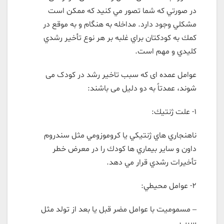
در صورتي كه شما تصور مي كنيد كه ممكن است
مشكلي وجود دارد. مداخله به هنگام و به موقع در
كمك به كودكتان براي غلبه بر هر نوع تأخير رشدي
كليدي و مهم است.
عوامل عمده ای که سبب تاخیر رشد در کودک می
شوند، عمدتاً به دو دلیل می باشند:
۱- علت ژنتيك:
ناهنجاري هاي ژنتيكي يا كروموزومي مثل سندروم
داون و ساير بيماري ها كودك را در معرض خطر
تأخيرات رشدي قرار مي دهد.
۲- عوامل محيطي:
– مسموميت با عوامل مضر قبل يا بعد از تولد مثل
سرب