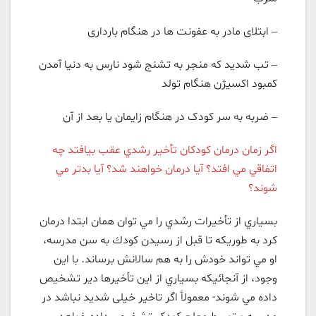
– ابتلای مادر به عفونت ها در هنگام بارداری
– تب شدید که منجر به تشنج شود نارس به دنیا آمدن
کمبود اکسیژن هنگام تولد
– ضربه به سر کودک در هنگام زایمان یا بعد از آن
اگر زمان درمان كودكان تأخير رشدي عقب بيافتد چه
اتفاقي مي افتد؟ آيا درمان خواهند شد؟ آيا بدتر مي
شوند؟
بسياري از تأخيرات رشدي را مي توان همان ابتدا درمان
كرد به طوريكه تا قبل از رسيدن كودك به سن مدرسه،
او مي تواند خودش را به هم سالانش برساند. با اين
وجود، از آنجائيكه بسياري از اين تأخيرها دير تشخيص
داده مي شوند- معمولاً اگر تاخیر خیلی شدید نباشد در