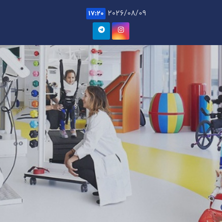
Ski
2026/08/09
17:20
t
conten