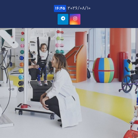
Ski
2026/08/10
16:45
t
conten