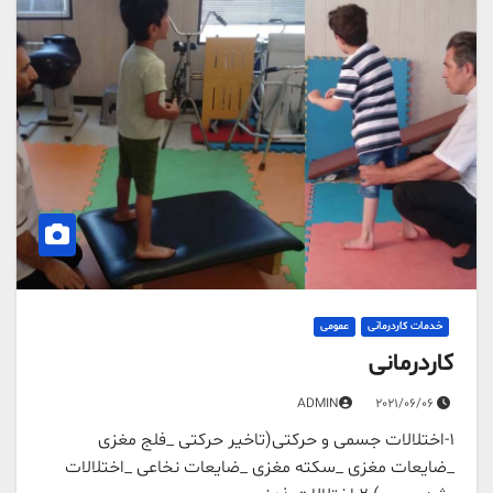
خدمات کاردرمانی
عمومی
کاردرمانی
ADMIN
2021/06/06
1-اختلالات جسمی و حرکتی(تاخیر حرکتی _فلج مغزی
_ضایعات مغزی _سکته مغزی _ضایعات نخاعی _اختلالات